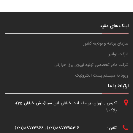
لینک های مفید
سازمان برنامه و بودجه کشور
شرکت توانیر
شرکت مادر تخصصی تولید نیروی برق حرارتی
ورود به سیستم پست الکترونیک
ارتباط با ما
آدرس : تهران، یوسف آباد، خیابان ابن سینا(نبش خیابان 25)،
پلاک 9
تلفن :
(021)88723966 , (021)88722953-6