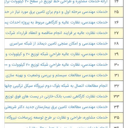
24
ارائه خدمات مشاوره و طراحی خط توزیع در سطح 20 کیلوولت برای کارخانه شمش و روی دارزین
25
خدمات مهندسی مرحله اول و دوم برای تامین برق مورد نیاز در حدود 20 مگاوات از طریق شبکه اصلی برای کارخانه فروکرو
26
خدمات مهندسی، نظارت عالیه و کارگاهی مربوط به پروژه احداث پست برق و اصلاح شبکه توزیع برق
27
خدمات نظارت عالیه بر فرایند انجام مناقصه و انعقاد قرارداد شرکت شهرک دارو
28
خدمات مهندسی و امکان سنجی تامین دیماند از شبکه سراسری
29
خدمات مهندسي، نظارت عاليه طراحي شبكه توزيع 20 و کيلوولت و 400 ولت بهمراه سيستم روشنايي 80 هكتار منطقه مسكوني در حاشيه چابهار (شهرک ميرآباد)
30
خدمات مهندسي، نظارت عاليه طراحي شبكه توزيع 20 کيلوولت و 400 ولت بهمراه سيستم روشنايي 40 هكتار منطقه مسكوني در حاشيه چابهار (شهرک مرادآباد)
31
خدمات مهندسی مطالعات سیستم و بررسی وضعیت و بهینه سازی مصر
32
انجام مطالعات اتصال به شبکه بلوک دوم نیروگاه سیکل ترکیبی چابهار و
33
خدمات نظارت کارگاهی نصب بانک خازنی در پست های فوق توزیع
34
خدمات مهندسی مطالعات تامین برق بیمارستان جدید دکتر شریعتی
35
خدمات مشاوره، طراحی و نظارت بر طرح توسعه زیرساخت نیروگاه تامین