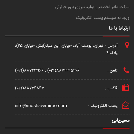
شرکت مادر تخصصی تولید نیروی برق حرارتی
ورود به سیستم پست الکترونیک
ارتباط با ما
آدرس : تهران، یوسف آباد، خیابان ابن سینا(نبش خیابان 25)،
پلاک 9
تلفن :
(021)88723966 , (021)88722953-6
فاکس :
(021)88724847
پست الکترونیک :
info@moshaverniroo.com
مسیریابی