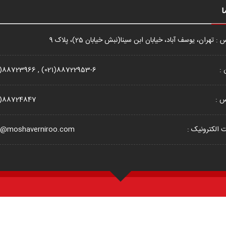
ا
: تهران، یوسف آباد، خیابان ابن سینا(نبش خیابان 25)، پلاک 9
 :
1)88723966 , (021)88722953-6
س :
1)88724847
الکترونیک :
o@moshaverniroo.com