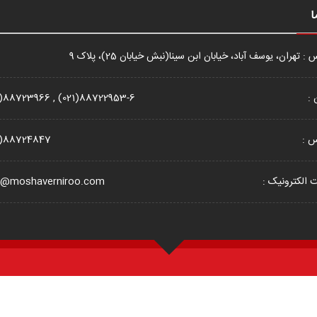
ا
: تهران، یوسف آباد، خیابان ابن سینا(نبش خیابان 25)، پلاک 9
 :
1)88723966 , (021)88722953-6
س :
1)88724847
الکترونیک :
o@moshaverniroo.com